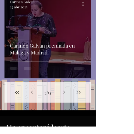
Carmen Galvañ
27 abr 2025
Carmen Galvañ premiada en
Málaga y Madrid
3
/
15
Me encantará leerte