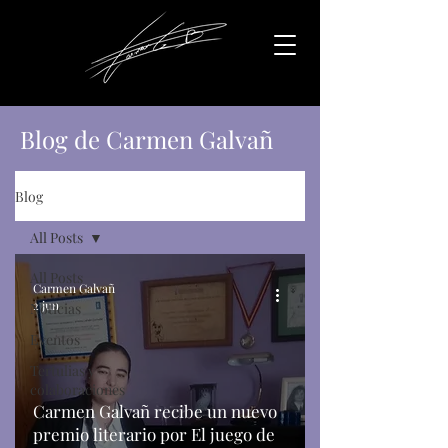
Blog de Carmen Galvañ
Blog
All Posts
All Posts
Carmen Galvañ
2 jun
Noticias
Eventos
Tertulias y
colaboraciones
Carmen Galvañ recibe un nuevo
premio literario por El juego de