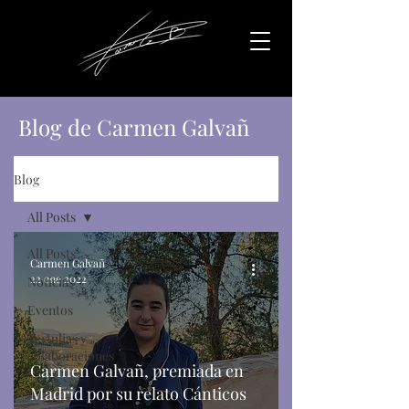
Blog de Carmen Galvañ
Blog
All Posts
All Posts
Carmen Galvañ
22 ene 2022
Noticias
Eventos
Tertulias y
colaboraciones
Carmen Galvañ, premiada en
Madrid por su relato Cánticos