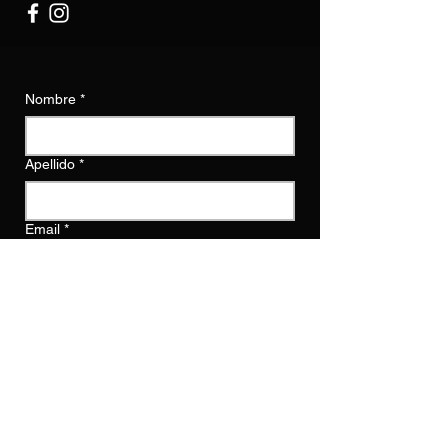
Nombre
*
Apellido
*
Email
*
Escribe un mensaje
Enviar