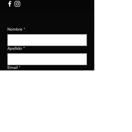
Nombre
*
Apellido
*
Email
*
Escribe un mensaje
Enviar