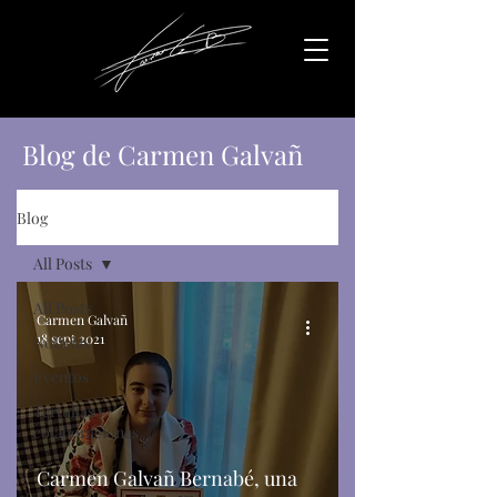
Blog de Carmen Galvañ
Blog
All Posts
All Posts
Carmen Galvañ
18 sept 2021
Noticias
Eventos
Tertulias y
colaboraciones
Carmen Galvañ Bernabé, una