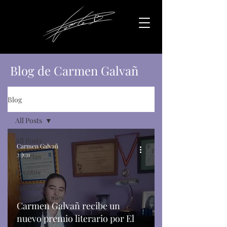
Blog de Carmen Galvañ
Blog
All Posts
All Posts
Carmen Galvañ
2 jun
Noticias
Eventos
Tertulias y
colaboraciones
Carmen Galvañ recibe un
nuevo premio literario por El