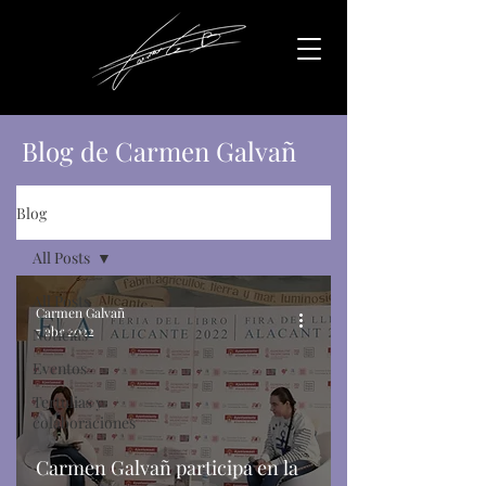
Blog de Carmen Galvañ
Blog
All Posts
All Posts
Carmen Galvañ
7 abr 2022
Noticias
Eventos
Tertulias y
colaboraciones
Carmen Galvañ participa en la