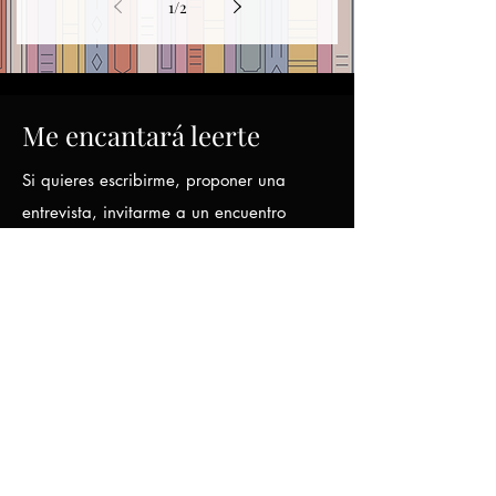
1
/
2
Me encantará leerte
Si quieres escribirme, proponer una
entrevista, invitarme a un encuentro
literario o compartir unas palabras sobre
mis libros, puedes hacerlo desde aquí.
carmen_1995_21@hotmail.com
Nombre
*