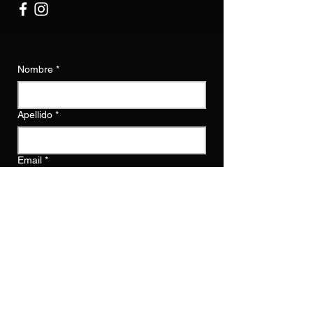
Nombre
*
Apellido
*
Email
*
Escribe un mensaje
Enviar