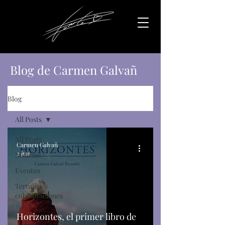
Blog de Carmen Galvañ
Blog
All Posts
All Posts
Carmen Galvañ
2 jun
Noticias
Eventos
Tertulias y
colaboraciones
Horizontes, el primer libro de