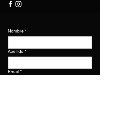
Nombre
*
Apellido
*
Email
*
Escribe un mensaje
Enviar