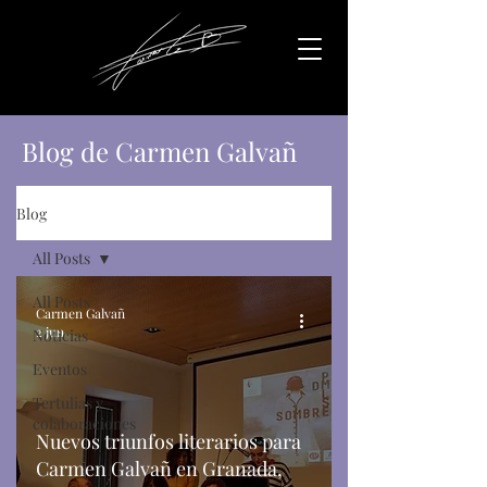
Blog de Carmen Galvañ
Blog
All Posts
All Posts
Carmen Galvañ
2 jun
Noticias
Eventos
Tertulias y
colaboraciones
Nuevos triunfos literarios para
Carmen Galvañ en Granada,