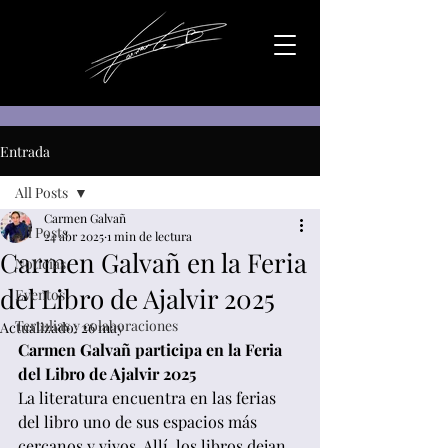
Entrada
All Posts
Carmen Galvañ
All Posts
24 abr 2025
1 min de lectura
Carmen Galvañ en la Feria
Noticias
del Libro de Ajalvir 2025
Eventos
Tertulias y colaboraciones
Actualizado:
26 may
Carmen Galvañ participa en la Feria 
del Libro de Ajalvir 2025
La literatura encuentra en las ferias 
del libro uno de sus espacios más 
cercanos y vivos. Allí, los libros dejan 