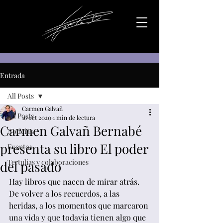
Entrada
All Posts
Carmen Galvañ
All Posts
16 oct 2020
1 min de lectura
Carmen Galvañ Bernabé
Noticias
presenta su libro El poder
Eventos
Tertulias y colaboraciones
del pasado
Hay libros que nacen de mirar atrás. 
De volver a los recuerdos, a las 
heridas, a los momentos que marcaron 
una vida y que todavía tienen algo que 