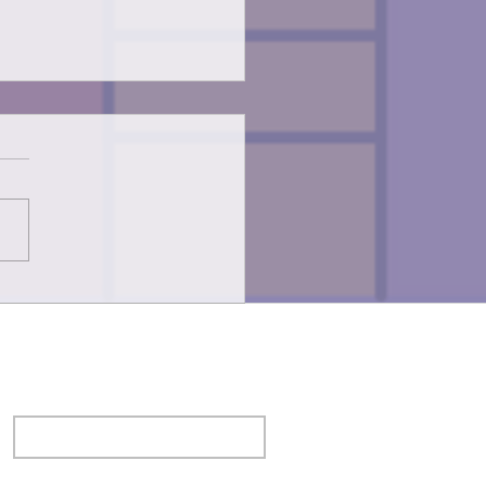
en Galvañ Bernabé: de
afición a una profesión
Apellido
*