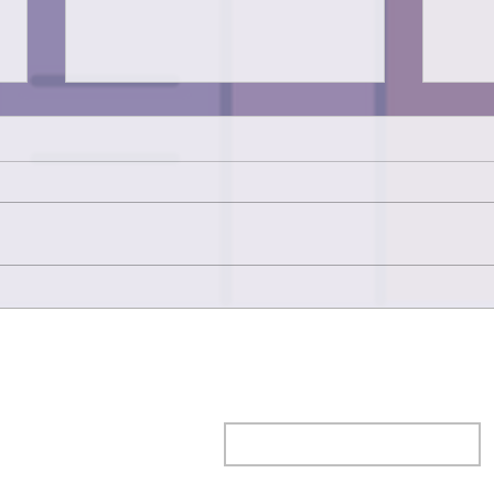
Carmen Galvañ recibe un
Carm
nuevo premio literario por Si
una 
sale cara
Nombre
*
Email
*