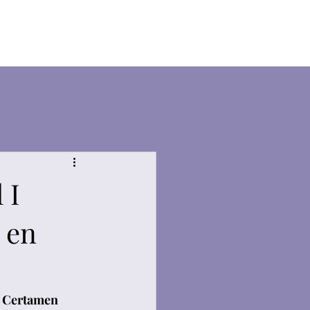
Contacto
Blog
Tienda
 I
 en
 
Certamen 