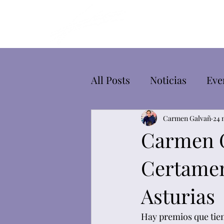
All Posts
Noticias
Eve
Carmen Galvañ
24 
Carmen G
Certamen
Asturias
Hay premios que tiene