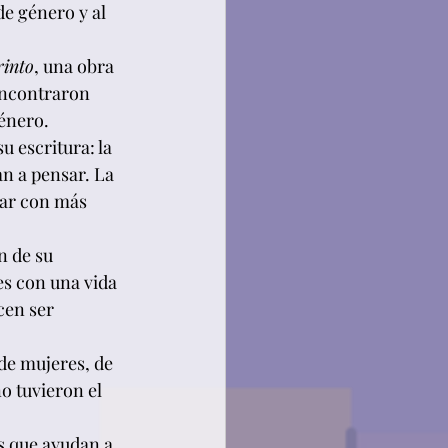
de género y al 
rinto
, una obra 
encontraron 
género.
 escritura: la 
n a pensar. La 
rar con más 
 de su 
es con una vida 
cen ser 
de mujeres, de 
 tuvieron el 
s que ayudan a 