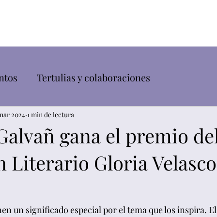
Inicio
Sobre mí
Mis libros
ntos
Tertulias y colaboraciones
mar 2024
1 min de lectura
alvañ gana el premio del
 Literario Gloria Velasco
n un significado especial por el tema que los inspira. El