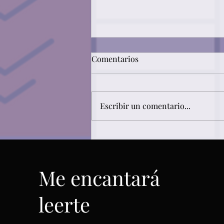
Comentarios
Escribir un comentario...
Carmen Galvañ recibe un
premio en el I Certamen
Nacional de Relato Histórico
Me encantará
La Olmeda
leerte