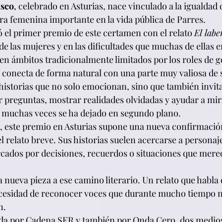
asco
, celebrado en Asturias, nace vinculado a la igualdad 
ra femenina importante en la vida pública de Parres.
ó el primer premio de este certamen con el relato 
El labe
de las mujeres y en las dificultades que muchas de ellas 
en ámbitos tradicionalmente limitados por los roles de 
conecta de forma natural con una parte muy valiosa de su
historias que no solo emocionan, sino que también invita
ir preguntas, mostrar realidades olvidadas y ayudar a mi
 muchas veces se ha dejado en segundo plano.
 este premio en Asturias supone una nueva confirmación
l relato breve. Sus historias suelen acercarse a personaj
rcados por decisiones, recuerdos o situaciones que mere
 nueva pieza a ese camino literario. Un relato que habla 
ecesidad de reconocer voces que durante mucho tiempo no
n.
gida por Cadena SER y también por Onda Cero, dos medio