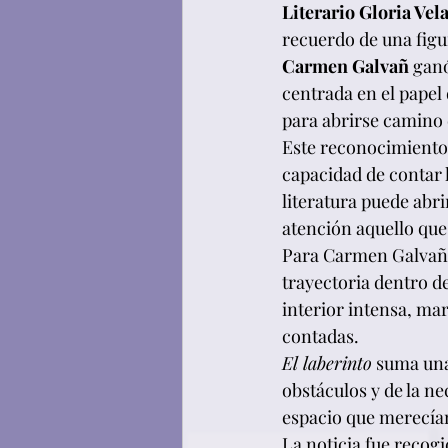
Literario Gloria Vel
recuerdo de una figu
Carmen Galvañ
 gan
centrada en el papel 
para abrirse camino 
Este reconocimiento 
capacidad de contar 
literatura puede abr
atención aquello que
Para Carmen Galvañ,
trayectoria dentro de
interior intensa, ma
contadas.
El laberinto
 suma una
obstáculos y de la n
espacio que merecía
La noticia fue reco