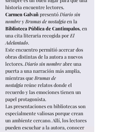
siempre es un buen lugar para que una 
historia encuentre lectores.
Carmen Galvañ
 presentó 
Diario sin 
nombre
 y 
Brumas de nostalgia
 en la 
Biblioteca Pública de Cantimpalos
, en 
una cita literaria recogida por 
El 
Adelantado
.
Este encuentro permitió acercar dos 
obras distintas de la autora a nuevos 
lectores. 
Diario sin nombre
 abre una 
puerta a una narración más amplia, 
mientras que 
Brumas de 
nostalgia
 reúne relatos donde el 
recuerdo y las emociones tienen un 
papel protagonista.
Las presentaciones en bibliotecas son 
especialmente valiosas porque crean 
un ambiente cercano. Allí, los lectores 
pueden escuchar a la autora, conocer 