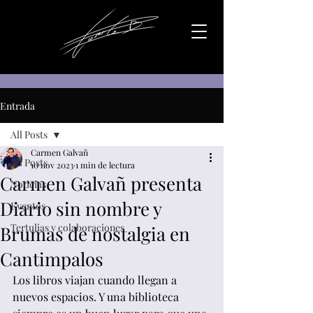
Entrada
All Posts
Carmen Galvañ
All Posts
10 nov 2023
1 min de lectura
Carmen Galvañ presenta
Noticias
Diario sin nombre y
Eventos
Tertulias y colaboraciones
Brumas de nostalgia en
Cantimpalos
Los libros viajan cuando llegan a 
nuevos espacios. Y una biblioteca 