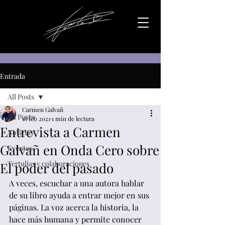
Entrada
All Posts
Carmen Galvañ
All Posts
18 feb 2021
1 min de lectura
Entrevista a Carmen
Noticias
Galvañ en Onda Cero sobre
Eventos
Tertulias y colaboraciones
El poder del pasado
A veces, escuchar a una autora hablar 
de su libro ayuda a entrar mejor en sus 
páginas. La voz acerca la historia, la 
hace más humana y permite conocer 