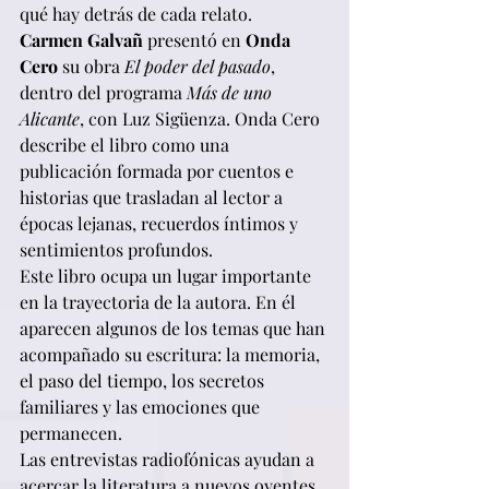
qué hay detrás de cada relato.
Carmen Galvañ
 presentó en 
Onda 
Cero
 su obra 
El poder del pasado
, 
dentro del programa 
Más de uno 
Alicante
, con Luz Sigüenza. Onda Cero 
describe el libro como una 
publicación formada por cuentos e 
historias que trasladan al lector a 
épocas lejanas, recuerdos íntimos y 
sentimientos profundos.
Este libro ocupa un lugar importante 
en la trayectoria de la autora. En él 
aparecen algunos de los temas que han 
acompañado su escritura: la memoria, 
el paso del tiempo, los secretos 
familiares y las emociones que 
permanecen.
Las entrevistas radiofónicas ayudan a 
acercar la literatura a nuevos oyentes. 