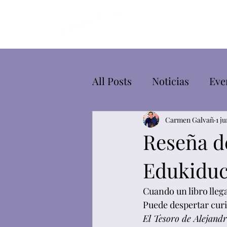
All Posts
Noticias
Eve
Carmen Galvañ
1 j
Reseña de
Edukidu
Cuando un libro lleg
Puede despertar curi
El Tesoro de Alejandr