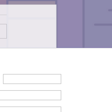
en Galvañ Bernabé: de
afición a una profesión
Apellido
*