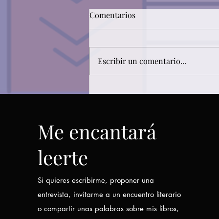
Comentarios
Escribir un comentario...
Carmen Galvañ recibe un
premio en el I Certamen
Nacional de Relato Histórico
Me encantará
La Olmeda
leerte
Si quieres escribirme, proponer una
entrevista, invitarme a un encuentro literario
o compartir unas palabras sobre mis libros,