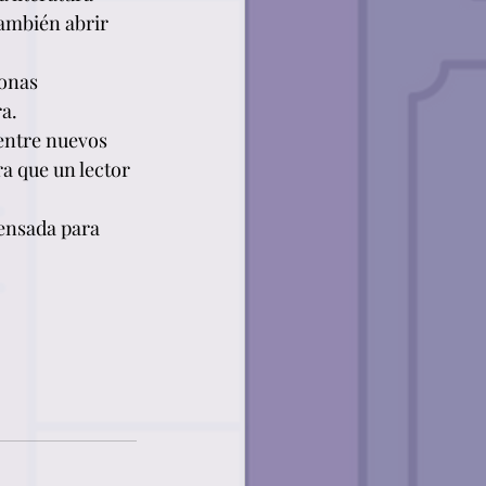
también abrir 
onas 
ra.
entre nuevos 
a que un lector 
pensada para 