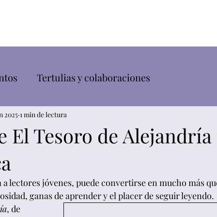
Inicio
Sobre mí
Mis libros
ntos
Tertulias y colaboraciones
un 2025
1 min de lectura
 El Tesoro de Alejandría
ca
a a lectores jóvenes, puede convertirse en mucho más que
osidad, ganas de aprender y el placer de seguir leyendo.
ía
, de 