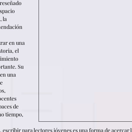
 reseñado 
espacio 
 la 
mendación 
trar en una 
toria, el 
rimiento 
rtante. Su 
 en una 
e 
s, 
ocentes 
paces de 
mo tiempo, 
.
escribir para lectores jóvenes es una forma de acercar la