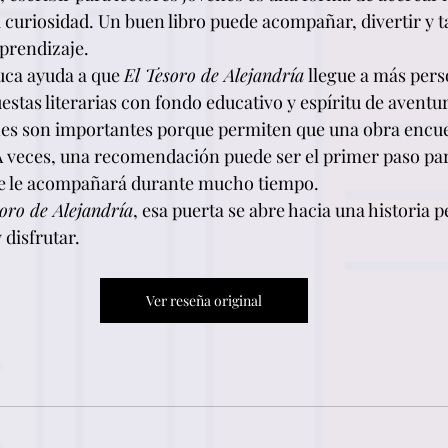
a curiosidad. Un buen libro puede acompañar, divertir y 
prendizaje.
ca ayuda a que 
El Tesoro de Alejandría
 llegue a más pers
stas literarias con fondo educativo y espíritu de aventu
nes son importantes porque permiten que una obra encu
 A veces, una recomendación puede ser el primer paso par
ue le acompañará durante mucho tiempo.
oro de Alejandría
, esa puerta se abre hacia una historia 
 disfrutar.
Ver reseña original