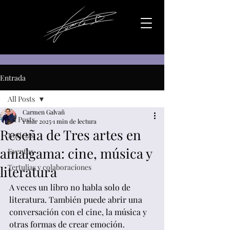
Entrada
All Posts
Carmen Galvañ
All Posts
1 mar 2025
1 min de lectura
Reseña de Tres artes en
Noticias
amalgama: cine, música y
Eventos
Tertulias y colaboraciones
literatura
A veces un libro no habla solo de 
literatura. También puede abrir una 
conversación con el cine, la música y 
otras formas de crear emoción.