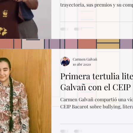
trayectoria, sus premios y su com
Carmen Galvañ
10 abr 2020
Primera tertulia li
Galvañ con el CEIP
Carmen Galvañ compartió una víd
CEIP Bacarot sobre bullying, lite