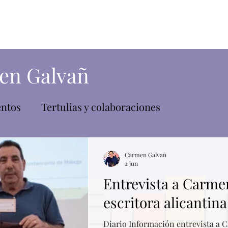
Inicio
Sobre mí
Mis libros
en Galvañ
entos
Tertulias y colaboraciones
Carmen Galvañ
2 jun
Entrevista a Carme
escritora alicanti
Diario Información entrevista a 