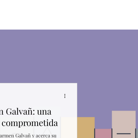
Contacto
Blog
Tienda
n Galvañ: una
na comprometida
Carmen Galvañ y acerca su